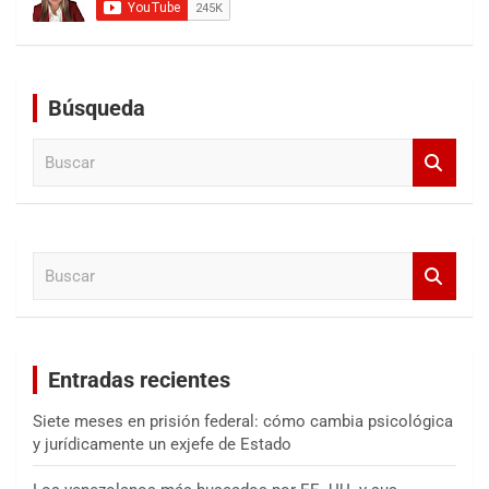
Búsqueda
B
u
s
c
a
B
r
u
s
c
a
Entradas recientes
r
Siete meses en prisión federal: cómo cambia psicológica
y jurídicamente un exjefe de Estado