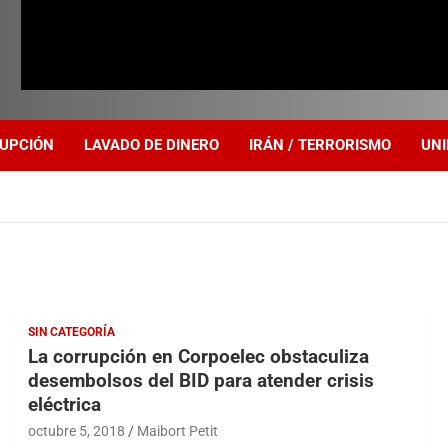
UPCIÓN
LAVADO DE DINERO
IRÁN / TERRORISMO
UNI
SIN CATEGORÍA
La corrupción en Corpoelec obstaculiza
desembolsos del BID para atender crisis
eléctrica
octubre 5, 2018
Maibort Petit