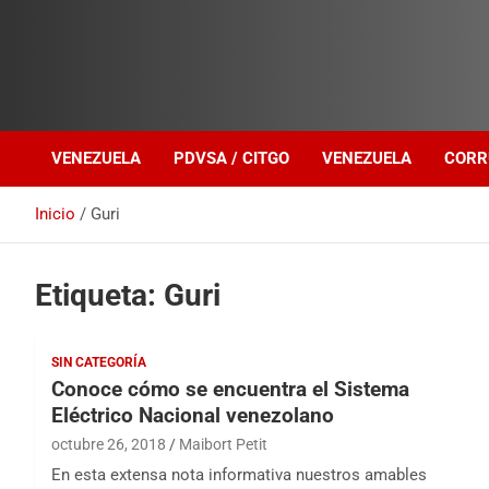
Investigación sobre Crimen Organizado Transnacional
Venezuela Política
VENEZUELA
PDVSA / CITGO
VENEZUELA
CORR
Inicio
Guri
Etiqueta:
Guri
SIN CATEGORÍA
Conoce cómo se encuentra el Sistema
Eléctrico Nacional venezolano
octubre 26, 2018
Maibort Petit
En esta extensa nota informativa nuestros amables