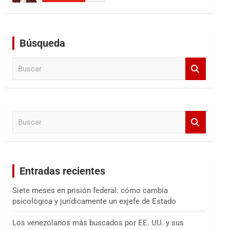
Búsqueda
B
u
s
c
a
B
r
u
s
c
a
Entradas recientes
r
Siete meses en prisión federal: cómo cambia
psicológica y jurídicamente un exjefe de Estado
Los venezolanos más buscados por EE. UU. y sus