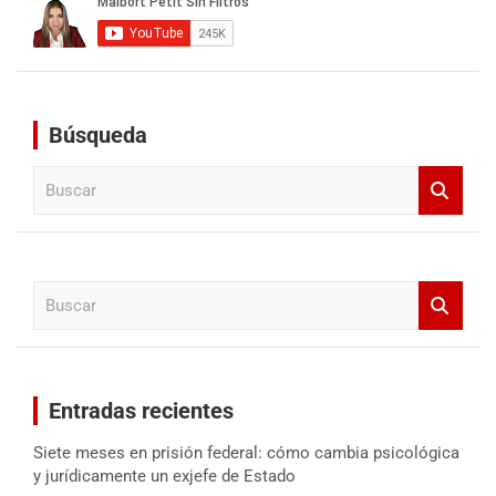
Búsqueda
B
u
s
c
a
B
r
u
s
c
a
Entradas recientes
r
Siete meses en prisión federal: cómo cambia psicológica
y jurídicamente un exjefe de Estado