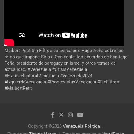
Maibort Petit Sin Filtros conversa con Hugo Acha sobre los
retos que impone Siria a Occidente, los acuerdos de Santiago
Peña, presidente de paraguay en Israel y otros temas de
actualidad. #Venezuela #CrisisVenezuela
#FraudeelectoralVenezuela #venezuela2024
#IzquierdaVenezuela #ProgresistasVenezuela #SinFiltros
#MaibortPetit
Copyright ©2026
Venezuela Política
Tema por:
Theme Horse
Funciona gracias a:
WordPress