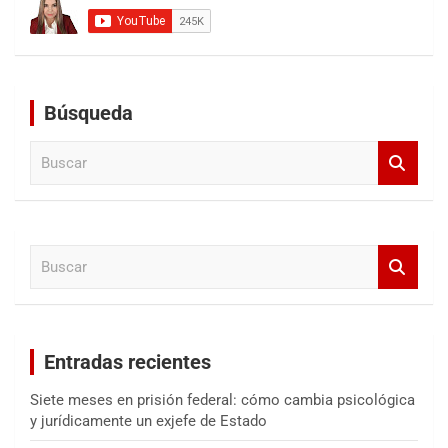
Búsqueda
B
u
s
c
a
B
r
u
s
c
a
Entradas recientes
r
Siete meses en prisión federal: cómo cambia psicológica
y jurídicamente un exjefe de Estado