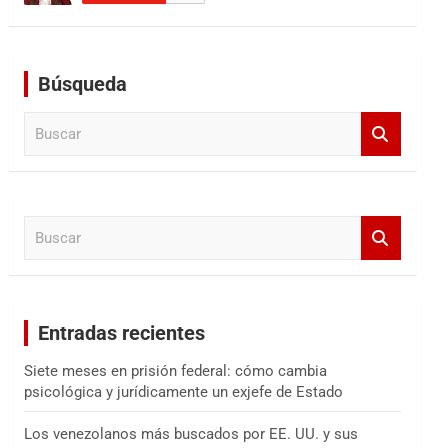
Búsqueda
B
u
s
c
a
B
r
u
s
c
a
Entradas recientes
r
Siete meses en prisión federal: cómo cambia
psicológica y jurídicamente un exjefe de Estado
Los venezolanos más buscados por EE. UU. y sus