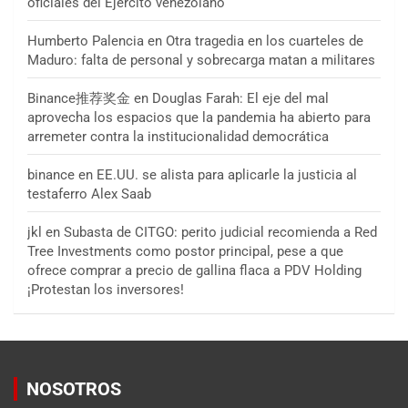
oficiales del Ejército venezolano
Humberto Palencia
en
Otra tragedia en los cuarteles de
Maduro: falta de personal y sobrecarga matan a militares
Binance推荐奖金
en
Douglas Farah: El eje del mal
aprovecha los espacios que la pandemia ha abierto para
arremeter contra la institucionalidad democrática
binance
en
EE.UU. se alista para aplicarle la justicia al
testaferro Alex Saab
jkl
en
Subasta de CITGO: perito judicial recomienda a Red
Tree Investments como postor principal, pese a que
ofrece comprar a precio de gallina flaca a PDV Holding
¡Protestan los inversores!
NOSOTROS