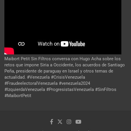
Maibort Petit Sin Filtros conversa con Hugo Acha sobre los
retos que impone Siria a Occidente, los acuerdos de Santiago
Peña, presidente de paraguay en Israel y otros temas de
actualidad. #Venezuela #CrisisVenezuela
#FraudeelectoralVenezuela #venezuela2024
#IzquierdaVenezuela #ProgresistasVenezuela #SinFiltros
#MaibortPetit