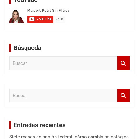
Búsqueda
B
u
s
c
a
B
r
u
s
c
a
Entradas recientes
r
Siete meses en prisión federal: cómo cambia psicológica