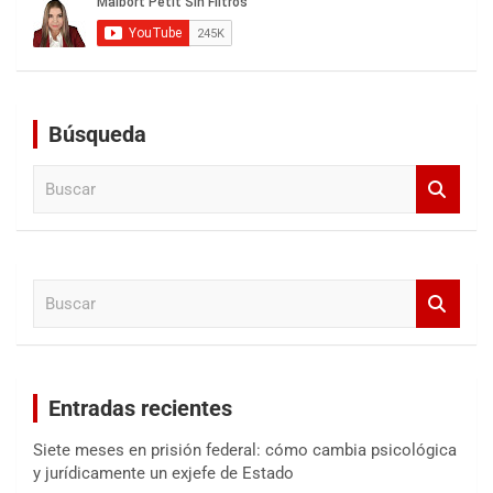
Búsqueda
B
u
s
c
a
B
r
u
s
c
a
Entradas recientes
r
Siete meses en prisión federal: cómo cambia psicológica
y jurídicamente un exjefe de Estado