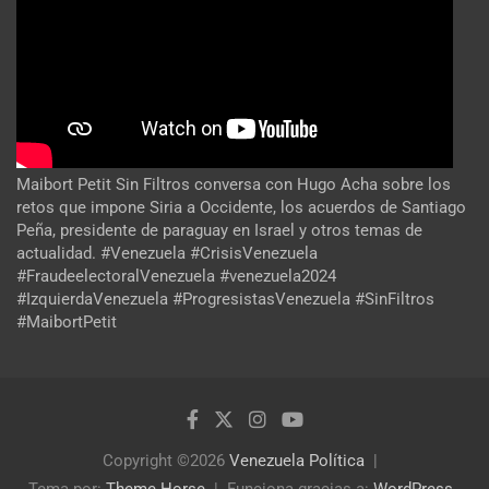
Maibort Petit Sin Filtros conversa con Hugo Acha sobre los
retos que impone Siria a Occidente, los acuerdos de Santiago
Peña, presidente de paraguay en Israel y otros temas de
actualidad. #Venezuela #CrisisVenezuela
#FraudeelectoralVenezuela #venezuela2024
#IzquierdaVenezuela #ProgresistasVenezuela #SinFiltros
#MaibortPetit
Copyright ©2026
Venezuela Política
Tema por:
Theme Horse
Funciona gracias a:
WordPress