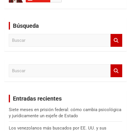
Búsqueda
B
u
s
c
a
B
r
u
s
c
a
Entradas recientes
r
Siete meses en prisión federal: cómo cambia psicológica
y jurídicamente un exjefe de Estado
Los venezolanos más buscados por EE. UU. y sus