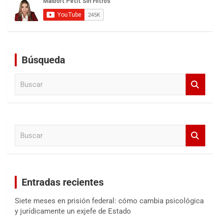
Búsqueda
B
u
s
c
a
B
r
u
s
c
a
Entradas recientes
r
Siete meses en prisión federal: cómo cambia psicológica
y jurídicamente un exjefe de Estado