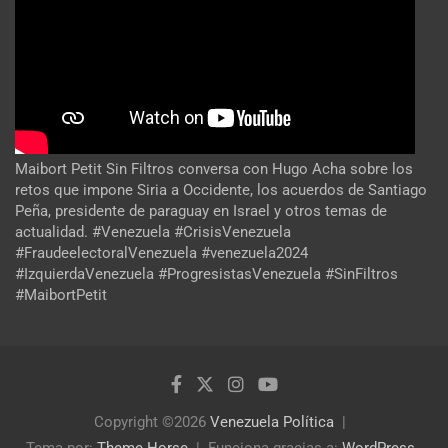
Maibort Petit Sin Filtros conversa con Hugo Acha sobre los
retos que impone Siria a Occidente, los acuerdos de Santiago
Peña, presidente de paraguay en Israel y otros temas de
actualidad. #Venezuela #CrisisVenezuela
#FraudeelectoralVenezuela #venezuela2024
#IzquierdaVenezuela #ProgresistasVenezuela #SinFiltros
#MaibortPetit
Copyright ©2026
Venezuela Política
Tema por:
Theme Horse
Funciona gracias a:
WordPress