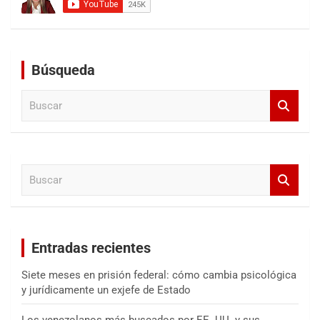
Búsqueda
B
u
s
c
a
B
r
u
s
c
a
Entradas recientes
r
Siete meses en prisión federal: cómo cambia psicológica
y jurídicamente un exjefe de Estado
Los venezolanos más buscados por EE. UU. y sus