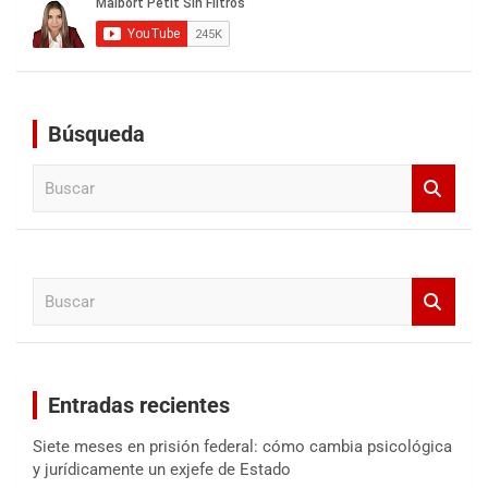
Búsqueda
B
u
s
c
a
B
r
u
s
c
a
Entradas recientes
r
Siete meses en prisión federal: cómo cambia psicológica
y jurídicamente un exjefe de Estado