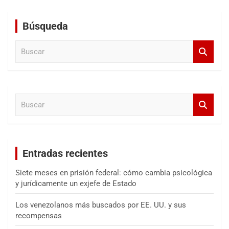
Búsqueda
B
u
s
c
a
B
r
u
s
c
a
Entradas recientes
r
Siete meses en prisión federal: cómo cambia psicológica
y jurídicamente un exjefe de Estado
Los venezolanos más buscados por EE. UU. y sus
recompensas