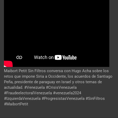
Maibort Petit Sin Filtros conversa con Hugo Acha sobre los
retos que impone Siria a Occidente, los acuerdos de Santiago
Peña, presidente de paraguay en Israel y otros temas de
actualidad. #Venezuela #CrisisVenezuela
#FraudeelectoralVenezuela #venezuela2024
#IzquierdaVenezuela #ProgresistasVenezuela #SinFiltros
#MaibortPetit