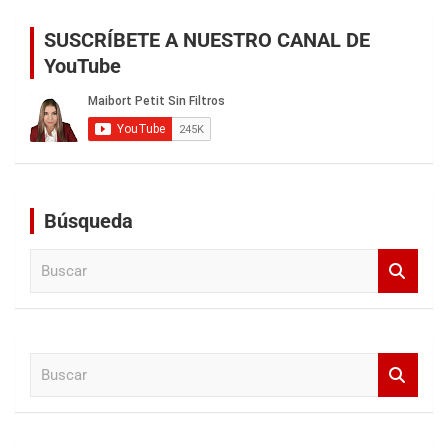
SUSCRÍBETE A NUESTRO CANAL DE
YouTube
Búsqueda
B
u
s
c
a
B
r
u
s
c
a