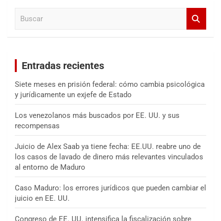
a
B
r
u
s
c
a
Entradas recientes
r
Siete meses en prisión federal: cómo cambia psicológica
y jurídicamente un exjefe de Estado
Los venezolanos más buscados por EE. UU. y sus
recompensas
Juicio de Alex Saab ya tiene fecha: EE.UU. reabre uno de
los casos de lavado de dinero más relevantes vinculados
al entorno de Maduro
Caso Maduro: los errores jurídicos que pueden cambiar el
juicio en EE. UU.
Congreso de EE. UU. intensifica la fiscalización sobre