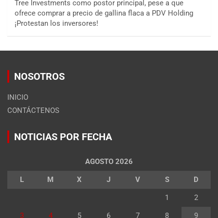
Tree Investments como postor principal, pese a que
ofrece comprar a precio de gallina flaca a PDV Holding
¡Protestan los inversores!
NOSOTROS
INICIO
CONTÁCTENOS
NOTICIAS POR FECHA
AGOSTO 2026
L
M
X
J
V
S
D
1
2
3
4
5
6
7
8
9