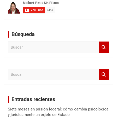
Búsqueda
B
u
s
c
a
B
r
u
s
c
a
Entradas recientes
r
Siete meses en prisión federal: cómo cambia psicológica
y jurídicamente un exjefe de Estado