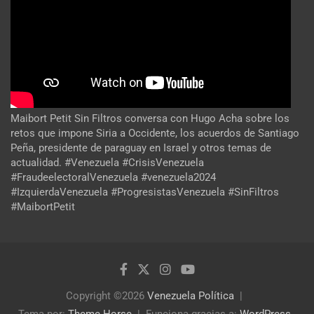
Maibort Petit Sin Filtros conversa con Hugo Acha sobre los
retos que impone Siria a Occidente, los acuerdos de Santiago
Peña, presidente de paraguay en Israel y otros temas de
actualidad. #Venezuela #CrisisVenezuela
#FraudeelectoralVenezuela #venezuela2024
#IzquierdaVenezuela #ProgresistasVenezuela #SinFiltros
#MaibortPetit
Copyright ©2026
Venezuela Política
Tema por:
Theme Horse
Funciona gracias a:
WordPress