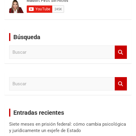
Búsqueda
B
u
s
c
a
B
r
u
s
c
a
Entradas recientes
r
Siete meses en prisión federal: cómo cambia psicológica
y jurídicamente un exjefe de Estado