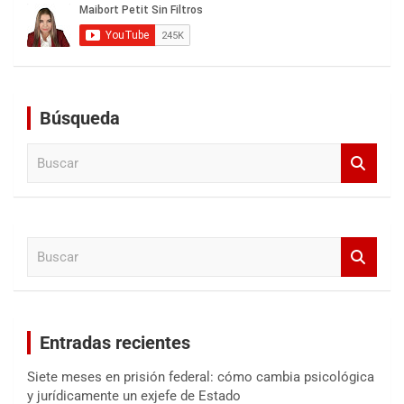
Búsqueda
B
u
s
c
a
B
r
u
s
c
a
Entradas recientes
r
Siete meses en prisión federal: cómo cambia psicológica
y jurídicamente un exjefe de Estado