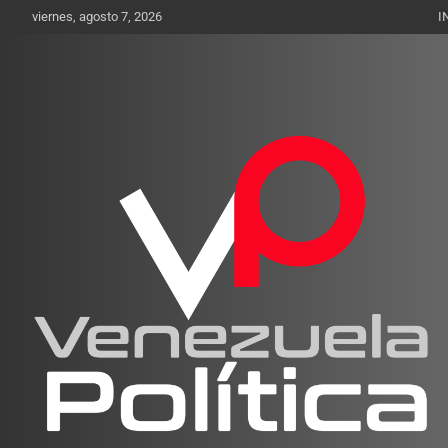
Saltar
viernes, agosto 7, 2026
I
al
contenido