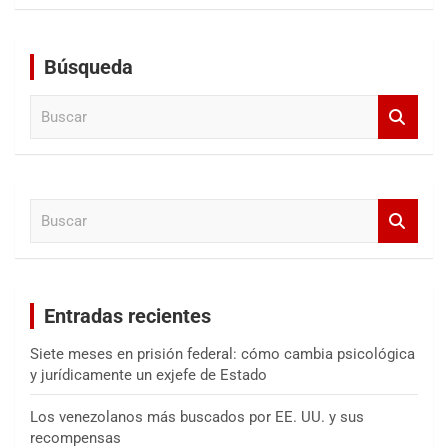
Búsqueda
B
u
s
c
a
B
r
u
s
c
a
Entradas recientes
r
Siete meses en prisión federal: cómo cambia psicológica
y jurídicamente un exjefe de Estado
Los venezolanos más buscados por EE. UU. y sus
recompensas