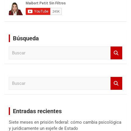
Búsqueda
B
u
s
c
a
B
r
u
s
c
a
Entradas recientes
r
Siete meses en prisión federal: cómo cambia psicológica
y jurídicamente un exjefe de Estado