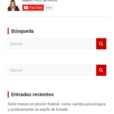
Búsqueda
B
u
s
c
a
B
r
u
s
c
a
Entradas recientes
r
Siete meses en prisión federal: cómo cambia psicológica
y jurídicamente un exjefe de Estado