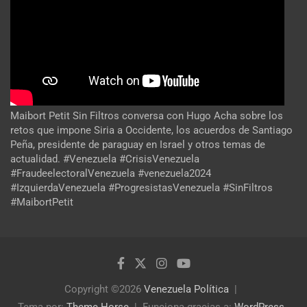
Maibort Petit Sin Filtros conversa con Hugo Acha sobre los
retos que impone Siria a Occidente, los acuerdos de Santiago
Peña, presidente de paraguay en Israel y otros temas de
actualidad. #Venezuela #CrisisVenezuela
#FraudeelectoralVenezuela #venezuela2024
#IzquierdaVenezuela #ProgresistasVenezuela #SinFiltros
#MaibortPetit
Copyright ©2026
Venezuela Política
Tema por:
Theme Horse
Funciona gracias a:
WordPress