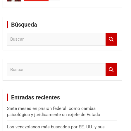
Búsqueda
B
u
s
c
a
B
r
u
s
c
a
Entradas recientes
r
Siete meses en prisión federal: cómo cambia
psicológica y jurídicamente un exjefe de Estado
Los venezolanos más buscados por EE. UU. y sus