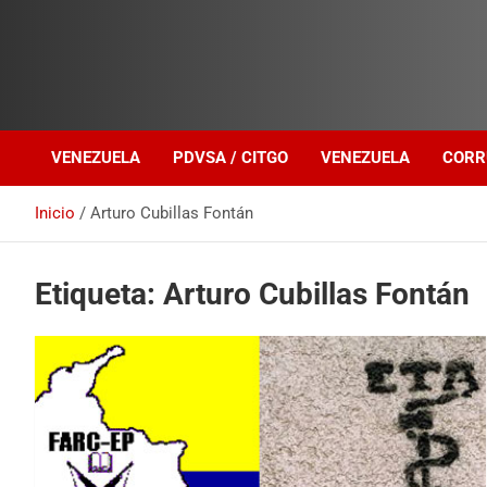
Investigación sobre Crimen Organizado Transnacional
Venezuela Política
VENEZUELA
PDVSA / CITGO
VENEZUELA
CORR
Inicio
Arturo Cubillas Fontán
Etiqueta:
Arturo Cubillas Fontán