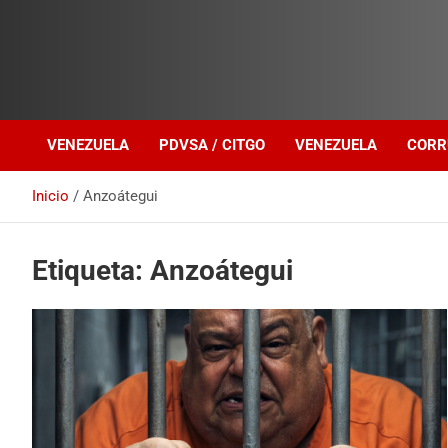
Investigación sobre Crimen Organizado Transnacional
Venezuela Política
VENEZUELA
PDVSA / CITGO
VENEZUELA
CORR
Inicio
Anzoátegui
Etiqueta:
Anzoátegui