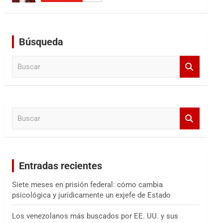
Búsqueda
B
u
s
c
a
B
r
u
s
c
a
Entradas recientes
r
Siete meses en prisión federal: cómo cambia
psicológica y jurídicamente un exjefe de Estado
Los venezolanos más buscados por EE. UU. y sus