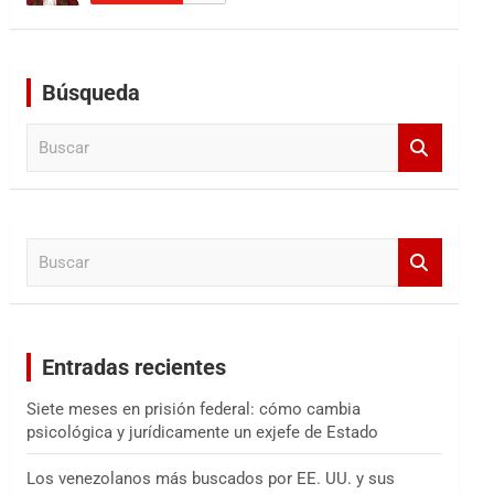
Búsqueda
B
u
s
c
a
B
r
u
s
c
a
Entradas recientes
r
Siete meses en prisión federal: cómo cambia
psicológica y jurídicamente un exjefe de Estado
Los venezolanos más buscados por EE. UU. y sus