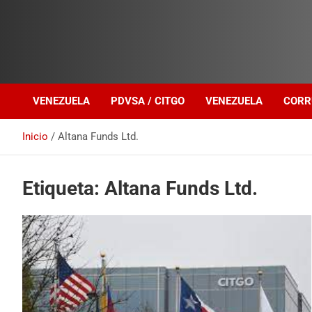
Investigación sobre Crimen Organizado Transnacional
Venezuela Política
VENEZUELA
PDVSA / CITGO
VENEZUELA
CORR
Inicio
Altana Funds Ltd.
Etiqueta:
Altana Funds Ltd.