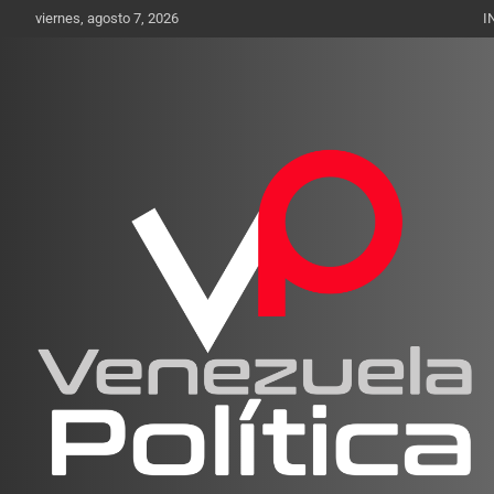
Saltar
viernes, agosto 7, 2026
I
al
contenido