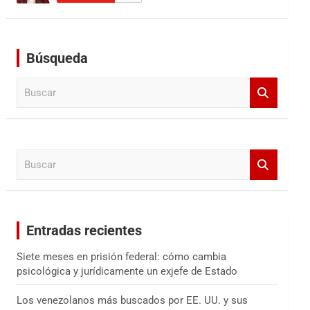
Búsqueda
B
u
s
c
a
B
r
u
s
c
a
Entradas recientes
r
Siete meses en prisión federal: cómo cambia
psicológica y jurídicamente un exjefe de Estado
Los venezolanos más buscados por EE. UU. y sus