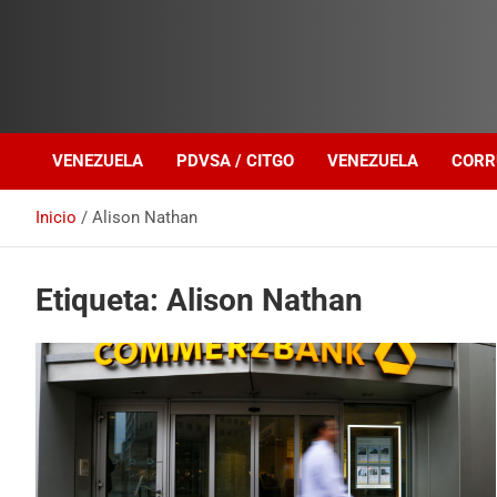
Investigación sobre Crimen Organizado Transnacional
Venezuela Política
VENEZUELA
PDVSA / CITGO
VENEZUELA
CORR
Inicio
Alison Nathan
Etiqueta:
Alison Nathan