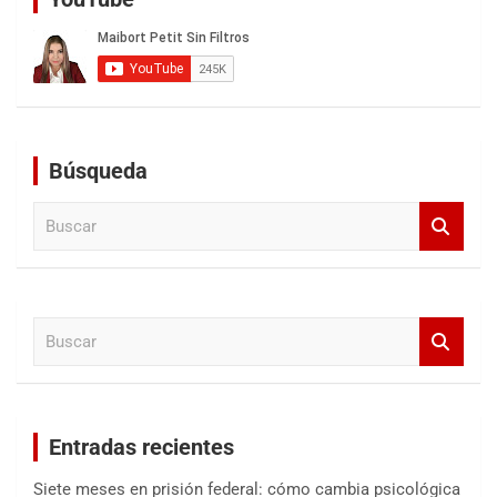
Búsqueda
B
u
s
c
a
B
r
u
s
c
a
Entradas recientes
r
Siete meses en prisión federal: cómo cambia psicológica