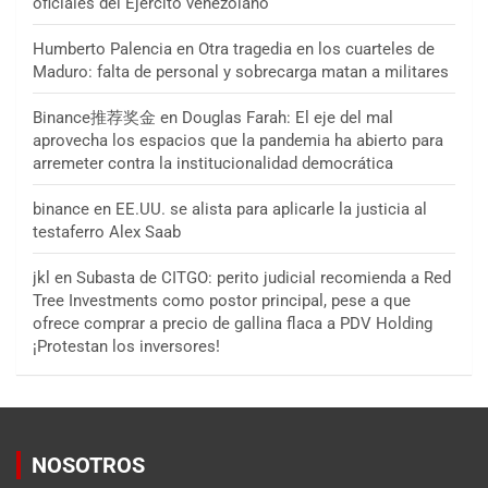
oficiales del Ejército venezolano
Humberto Palencia
en
Otra tragedia en los cuarteles de
Maduro: falta de personal y sobrecarga matan a militares
Binance推荐奖金
en
Douglas Farah: El eje del mal
aprovecha los espacios que la pandemia ha abierto para
arremeter contra la institucionalidad democrática
binance
en
EE.UU. se alista para aplicarle la justicia al
testaferro Alex Saab
jkl
en
Subasta de CITGO: perito judicial recomienda a Red
Tree Investments como postor principal, pese a que
ofrece comprar a precio de gallina flaca a PDV Holding
¡Protestan los inversores!
NOSOTROS