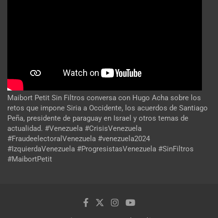
Maibort Petit Sin Filtros conversa con Hugo Acha sobre los
retos que impone Siria a Occidente, los acuerdos de Santiago
Peña, presidente de paraguay en Israel y otros temas de
actualidad. #Venezuela #CrisisVenezuela
#FraudeelectoralVenezuela #venezuela2024
#IzquierdaVenezuela #ProgresistasVenezuela #SinFiltros
#MaibortPetit