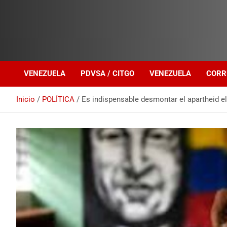
Investigación sobre Crimen Organizado Transnacional
Venezuela Política
VENEZUELA
PDVSA / CITGO
VENEZUELA
CORR
Inicio
POLÍTICA
Es indispensable desmontar el apartheid e