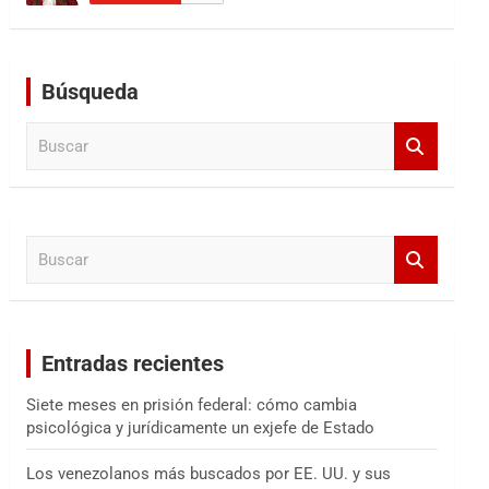
Búsqueda
B
u
s
c
a
B
r
u
s
c
a
Entradas recientes
r
Siete meses en prisión federal: cómo cambia
psicológica y jurídicamente un exjefe de Estado
Los venezolanos más buscados por EE. UU. y sus