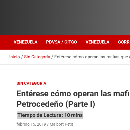
Investigación sobre Crimen Organizado Transnacional
Venezuela Política
VENEZUELA
PDVSA / CITGO
VENEZUELA
CORR
Inicio
Sin Categoría
Entérese cómo operan las mafias que d
SIN CATEGORÍA
Entérese cómo operan las maf
Petrocedeño (Parte I)
febrero 15, 2019
Maibort Petit