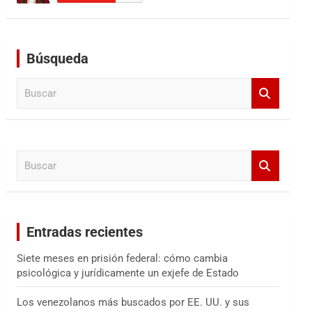
Búsqueda
B
u
s
c
a
B
r
u
s
c
a
Entradas recientes
r
Siete meses en prisión federal: cómo cambia
psicológica y jurídicamente un exjefe de Estado
Los venezolanos más buscados por EE. UU. y sus