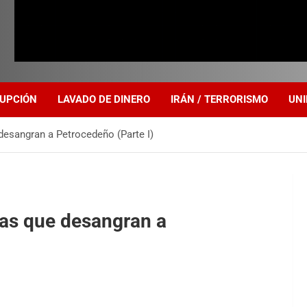
UPCIÓN
LAVADO DE DINERO
IRÁN / TERRORISMO
UNI
esangran a Petrocedeño (Parte I)
ias que desangran a