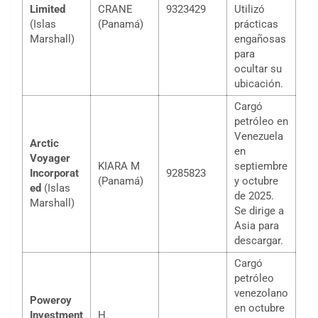
Limited
CRANE
9323429
Utilizó
(Islas
(Panamá)
prácticas
Marshall)
engañosas
para
ocultar su
ubicación.
Cargó
petróleo en
Venezuela
Arctic
en
Voyager
KIARA M
septiembre
Incorporat
9285823
(Panamá)
y octubre
ed
(Islas
de 2025.
Marshall)
Se dirige a
Asia para
descargar.
Cargó
petróleo
venezolano
Poweroy
en octubre
Investment
H.