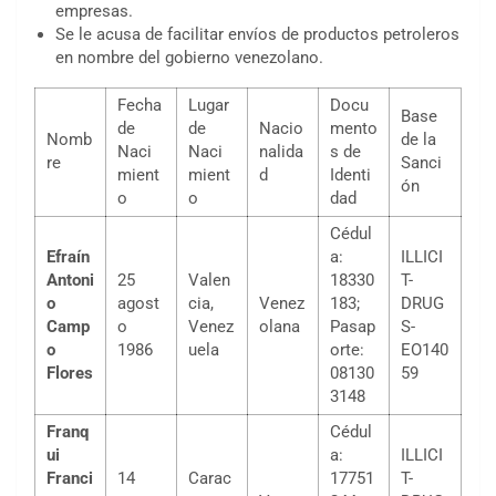
empresas.
Se le acusa de facilitar envíos de productos petroleros
en nombre del gobierno venezolano.
Fecha
Lugar
Docu
Base
de
de
Nacio
mento
Nomb
de la
Naci
Naci
nalida
s de
re
Sanci
mient
mient
d
Identi
ón
o
o
dad
Cédul
Efraín
a:
ILLICI
Antoni
25
Valen
18330
T-
o
agost
cia,
Venez
183;
DRUG
Camp
o
Venez
olana
Pasap
S-
o
1986
uela
orte:
EO140
Flores
08130
59
3148
Franq
Cédul
ui
a:
ILLICI
Franci
14
Carac
17751
T-