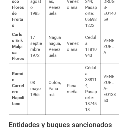
sco
agost
as,
Venez
244;
DRUG
Flores
o
Venez
olana
Pasap
S-
de
1985
uela
orte:
EO140
Freita
06698
59
s
1222
Carlo
17
Nagua
Cédul
s Erik
VENE
septie
nagua,
Venez
a:
Malpi
ZUEL
mbre
Venez
olana
11810
ca
A
1972
uela
943
Flores
Cédul
Ramó
a:
VENE
n
38811
08
Colón,
ZUEL
Carret
Pana
4;
mayo
Pana
A-
ero
meña
Pasap
1965
má
EO138
Napoli
orte:
50
tano
18745
13
Entidades y buques sancionados