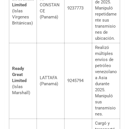
de 2025.
Limited
CONSTAN
9237773
Manipuló
(Islas
CE
repetidame
Vírgenes
(Panamá)
nte sus
Británicas)
transmisio
nes de
ubicación.
Realizó
múltiples
envíos de
petróleo
Ready
venezolano
Great
LATTAFA
a Asia
Limited
9245794
(Panamá)
durante
(Islas
2025.
Marshall)
Manipuló
sus
transmisio
nes.
Cargó y