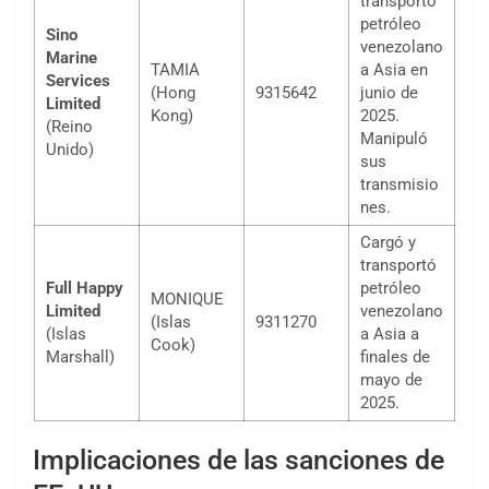
transportó
petróleo
Sino
venezolano
Marine
TAMIA
a Asia en
Services
(Hong
9315642
junio de
Limited
Kong)
2025.
(Reino
Manipuló
Unido)
sus
transmisio
nes.
Cargó y
transportó
Full Happy
petróleo
MONIQUE
Limited
venezolano
(Islas
9311270
(Islas
a Asia a
Cook)
Marshall)
finales de
mayo de
2025.
Implicaciones de las sanciones de