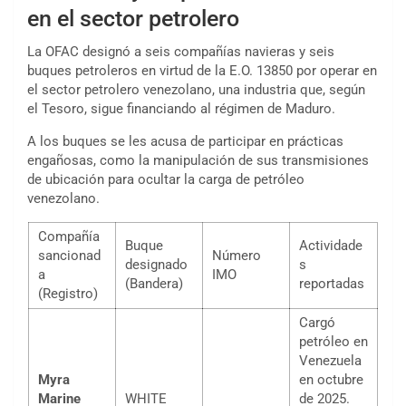
en el sector petrolero
La OFAC designó a seis compañías navieras y seis
buques petroleros en virtud de la E.O. 13850 por operar en
el sector petrolero venezolano, una industria que, según
el Tesoro, sigue financiando al régimen de Maduro.
A los buques se les acusa de participar en prácticas
engañosas, como la manipulación de sus transmisiones
de ubicación para ocultar la carga de petróleo
venezolano.
Compañía
Buque
Actividade
sancionad
Número
designado
s
a
IMO
(Bandera)
reportadas
(Registro)
Cargó
petróleo en
Venezuela
Myra
en octubre
Marine
WHITE
de 2025.