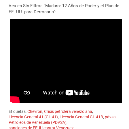
Vea en Sin Filtros “Maduro: 12 Años de Poder y el Plan de
EE. UU. para Derrocarlo”:
Etiquetas:
Chevron
,
Crisis petrolera venezolana
,
Licencia General 41 (GL 41)
,
Licencia General GL 41B
,
pdvsa
,
Petróleos de Venezuela (PDVSA)
,
sanciones de EEUU contra Venezuela
,