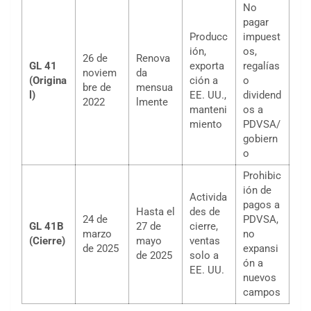
No
pagar
Producc
impuest
ión,
os,
26 de
Renova
GL 41
exporta
regalías
noviem
da
(Origina
ción a
o
bre de
mensua
l)
EE. UU.,
dividend
2022
lmente
manteni
os a
miento
PDVSA/
gobiern
o
Prohibic
ión de
Activida
pagos a
Hasta el
des de
24 de
PDVSA,
GL 41B
27 de
cierre,
marzo
no
(Cierre)
mayo
ventas
de 2025
expansi
de 2025
solo a
ón a
EE. UU.
nuevos
campos