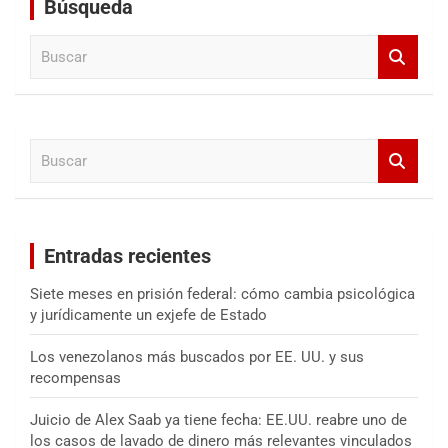
Búsqueda
B
u
s
c
a
B
r
u
s
c
a
Entradas recientes
r
Siete meses en prisión federal: cómo cambia psicológica
y jurídicamente un exjefe de Estado
Los venezolanos más buscados por EE. UU. y sus
recompensas
Juicio de Alex Saab ya tiene fecha: EE.UU. reabre uno de
los casos de lavado de dinero más relevantes vinculados