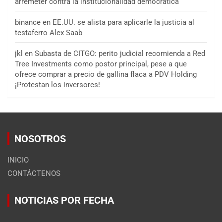
arremeter contra la institucionalidad democrática
binance
en
EE.UU. se alista para aplicarle la justicia al
testaferro Alex Saab
jkl
en
Subasta de CITGO: perito judicial recomienda a Red
Tree Investments como postor principal, pese a que
ofrece comprar a precio de gallina flaca a PDV Holding
¡Protestan los inversores!
NOSOTROS
INICIO
CONTÁCTENOS
NOTICIAS POR FECHA