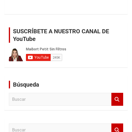
SUSCRÍBETE A NUESTRO CANAL DE
YouTube
Búsqueda
B
u
s
c
a
B
r