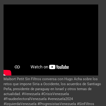
Maibort Petit Sin Filtros conversa con Hugo Acha sobre los
retos que impone Siria a Occidente, los acuerdos de Santiago
Peña, presidente de paraguay en Israel y otros temas de
actualidad. #Venezuela #CrisisVenezuela
#FraudeelectoralVenezuela #venezuela2024
#IzquierdaVenezuela #ProgresistasVenezuela #SinFiltros