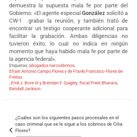
demuestra la supuesta mala fe por parte del
Gobierno. «El agente especial
González
solicitó a
CW-1 grabar la reunión, y también trató de
encontrar un testigo cooperante adicional para
facilitar la grabación. Ambas diligencias no
tuvieron éxito, lo cual no indica en ningún
momento que haya habido mala fe por parte de
la agencia federal».
Etiquetas:
abogados narcosbrinos
,
Efrain Antonio Campo Flores y de Franki Francisco Flores de
Freitas
,
Emil J. Bove III y Brendan F. Quigley
,
fiscal Preet Bharara
,
Randall Jackson
Navegación
¿Cuáles son los siguientes pasos procesales en el
de
caso criminal que se le sigue a los sobrinos de Cilia
Flores?
entradas