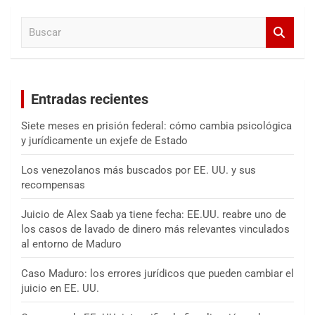
a
B
r
u
s
c
a
Entradas recientes
r
Siete meses en prisión federal: cómo cambia psicológica
y jurídicamente un exjefe de Estado
Los venezolanos más buscados por EE. UU. y sus
recompensas
Juicio de Alex Saab ya tiene fecha: EE.UU. reabre uno de
los casos de lavado de dinero más relevantes vinculados
al entorno de Maduro
Caso Maduro: los errores jurídicos que pueden cambiar el
juicio en EE. UU.