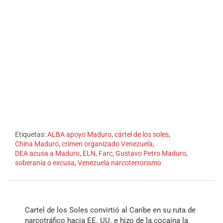
Etiquetas:
ALBA apoyo Maduro
,
cártel de los soles
,
China Maduro
,
crimen organizado Venezuela
,
DEA acusa a Maduro
,
ELN
,
Farc
,
Gustavo Petro Maduro
,
soberanía o excusa
,
Venezuela narcoterrorismo
Navegación
Cartel de los Soles convirtió al Caribe en su ruta de
de
narcotráfico hacia EE. UU. e hizo de la cocaína la