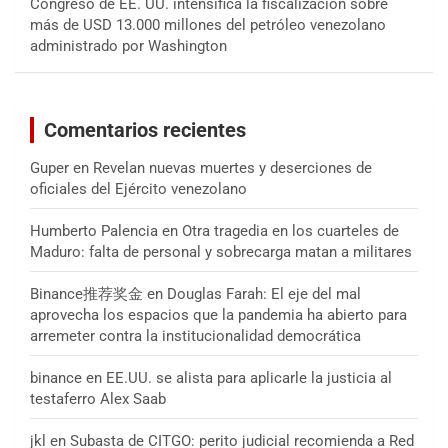
Congreso de EE. UU. intensifica la fiscalización sobre
más de USD 13.000 millones del petróleo venezolano
administrado por Washington
Comentarios recientes
Guper
en
Revelan nuevas muertes y deserciones de
oficiales del Ejército venezolano
Humberto Palencia
en
Otra tragedia en los cuarteles de
Maduro: falta de personal y sobrecarga matan a militares
Binance推荐奖金
en
Douglas Farah: El eje del mal
aprovecha los espacios que la pandemia ha abierto para
arremeter contra la institucionalidad democrática
binance
en
EE.UU. se alista para aplicarle la justicia al
testaferro Alex Saab
jkl
en
Subasta de CITGO: perito judicial recomienda a Red