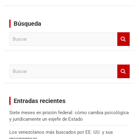
Búsqueda
B
u
s
c
a
B
r
u
s
c
a
Entradas recientes
r
Siete meses en prisión federal: cómo cambia psicológica
y jurídicamente un exjefe de Estado
Los venezolanos más buscados por EE. UU. y sus
recompensas