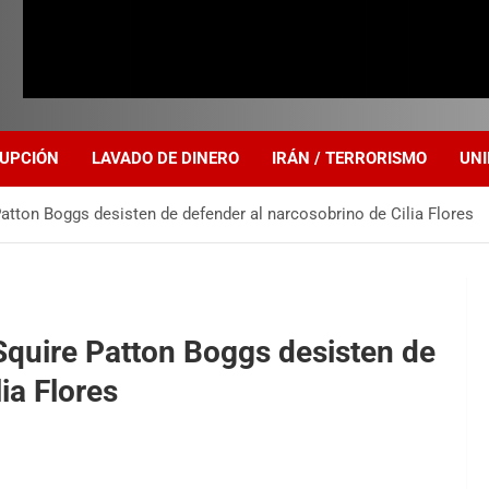
UPCIÓN
LAVADO DE DINERO
IRÁN / TERRORISMO
UNI
tton Boggs desisten de defender al narcosobrino de Cilia Flores
quire Patton Boggs desisten de
ia Flores