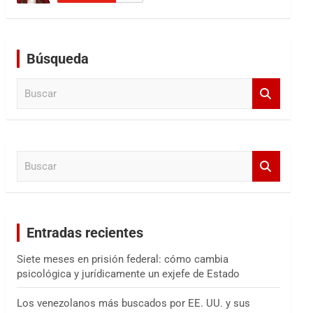
Búsqueda
B
u
s
c
a
B
r
u
s
c
a
Entradas recientes
r
Siete meses en prisión federal: cómo cambia
psicológica y jurídicamente un exjefe de Estado
Los venezolanos más buscados por EE. UU. y sus