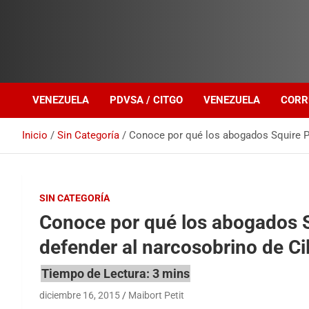
Investigación sobre Crimen Organizado Transnacional
Venezuela Política
VENEZUELA
PDVSA / CITGO
VENEZUELA
CORR
Inicio
Sin Categoría
Conoce por qué los abogados Squire Pa
SIN CATEGORÍA
Conoce por qué los abogados S
defender al narcosobrino de Cil
diciembre 16, 2015
Maibort Petit