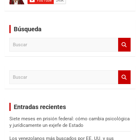
Búsqueda
B
u
s
c
a
B
r
u
s
c
a
Entradas recientes
r
Siete meses en prisión federal: cómo cambia psicológica
y jurídicamente un exjefe de Estado
Los venezolanos más buscados por EE. UU. y sus