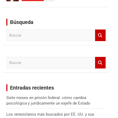
Búsqueda
B
u
s
c
a
B
r
u
s
c
a
Entradas recientes
r
Siete meses en prisión federal: cómo cambia
psicológica y jurídicamente un exjefe de Estado
Los venezolanos más buscados por EE. UU. y sus