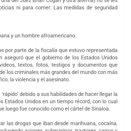
( una del Juez Brian Cogan y otra alterna) no se les
s noticias ni para comer. Las medidas de seguridad
spana y un hombre afroamericano.
os por parte de la fiscalía que estuvo representada
en aseguró que el gobierno de los Estados Unidos
videos, textos, fotos, testigos y documentos que
de los criminales más grandes del mundo con más
co, la violencia y el asesinato.
ápido’ debido a sus habilidades de hacer llegar la
os Estados Unidos en un tiempo récord, con lo cual
ue luego fue conocido como el cártel de Sinaloa.
rtar las drogas que iban desde marihuana, cocaína,
incluyendo aviones, submarinos, tractores, carros y