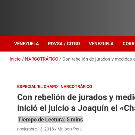
Investigación sobre Crimen Organizado Transnacional
Venezuela Política
VENEZUELA
PDVSA / CITGO
VENEZUELA
CORR
Inicio
NARCOTRÁFICO
Con rebelión de jurados y medidas e
ESPECIAL 'EL CHAPO'
NARCOTRÁFICO
Con rebelión de jurados y med
inició el juicio a Joaquín el 
noviembre 13, 2018
Maibort Petit