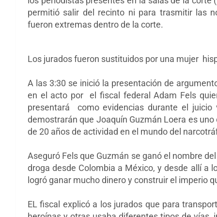
los periodistas presentes en la salas de la corte 
permitió salir del recinto ni para trasmitir la
fueron extremas dentro de la corte.
Los jurados fueron sustituidos por una mujer hi
A las 3:30 se inició la presentación de argument
en el acto por el fiscal federal Adam Fels qui
presentará como evidencias durante el juicio 
demostrarán que Joaquín Guzmán Loera es uno 
de 20 años de actividad en el mundo del narcotráfi
Aseguró Fels que Guzmán se ganó el nombre del ‘r
droga desde Colombia a México, y desde allí a l
logró ganar mucho dinero y construir el imperio q
EL fiscal explicó a los jurados que para transpo
heroínas y otras usaba diferentes tipos de vías, 