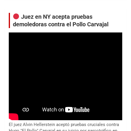
Juez en NY acepta pruebas
demoledoras contra el Pollo Carvajal
El juez Alvin Hellerstein aceptó pruebas cruciales contra
Hugo "El Pollo" Carvajal en su juicio por narcotráfico en