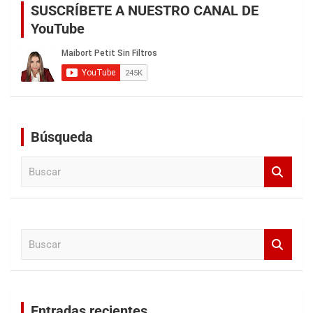
SUSCRÍBETE A NUESTRO CANAL DE
YouTube
Búsqueda
B
u
s
c
a
B
r
u
s
c
a
Entradas recientes
r