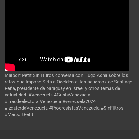
Maibort Petit Sin Filtros conversa con Hugo Acha sobre los
retos que impone Siria a Occidente, los acuerdos de Santiago
Peña, presidente de paraguay en Israel y otros temas de
actualidad. #Venezuela #CrisisVenezuela
#FraudeelectoralVenezuela #venezuela2024
#IzquierdaVenezuela #ProgresistasVenezuela #SinFiltros
#MaibortPetit