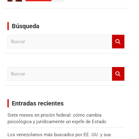
Búsqueda
B
u
s
c
a
B
r
u
s
c
a
Entradas recientes
r
Siete meses en prisión federal: cómo cambia
psicológica y jurídicamente un exjefe de Estado
Los venezolanos más buscados por EE. UU. y sus