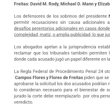
Freitas:
David M. Rody,
Michael D. Mann y
Elizab
Los defensores de los sobrinos del presidente
permitir recusaciones sin causa adicionales 
desafíos perentorios adicionales en casos donde
complejidad, matiz, o amplia publicidad, lo que jus
Los abogados apelan a la jurisprudencia estab
reclamar que los tribunales también permiten l
donde ca
da acusado jugó un papel diferente en l
La
Regla Federal de Procedimiento Penal 24 ot
Campos Flores y Flores de Freitas
piden que se 
aprobarse la solicitud los dos acusados podrían r
lo consideran necesario para el bienestar de 
jurado la corte debe reemplazarlo por otra pers
veredicto.