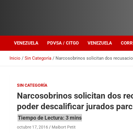
Investigación sobre Crimen Organizado Transnacional
Venezuela Política
VENEZUELA
PDVSA / CITGO
VENEZUELA
CORR
Inicio
Sin Categoría
Narcosobrinos solicitan dos recusacion
SIN CATEGORÍA
Narcosobrinos solicitan dos re
poder descalificar jurados parc
octubre 17, 2016
Maibort Petit