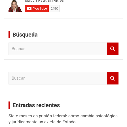
Búsqueda
B
u
s
c
a
B
r
u
s
c
a
Entradas recientes
r
Siete meses en prisión federal: cómo cambia psicológica
y jurídicamente un exjefe de Estado