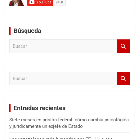
Búsqueda
B
u
s
c
a
B
r
u
s
c
a
Entradas recientes
r
Siete meses en prisión federal: cómo cambia psicológica
y jurídicamente un exjefe de Estado