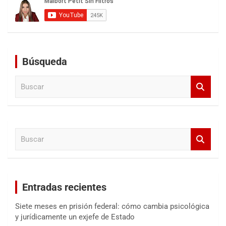
Búsqueda
B
u
s
c
a
B
r
u
s
c
a
Entradas recientes
r
Siete meses en prisión federal: cómo cambia psicológica
y jurídicamente un exjefe de Estado