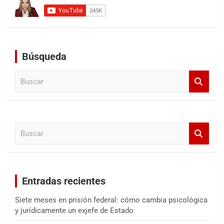
Búsqueda
B
u
s
c
a
B
r
u
s
c
a
Entradas recientes
r
Siete meses en prisión federal: cómo cambia psicológica
y jurídicamente un exjefe de Estado