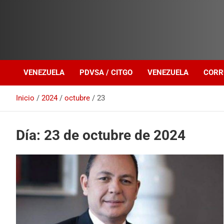
Investigación sobre Crimen Organizado Transnacional
Venezuela Política
VENEZUELA
PDVSA / CITGO
VENEZUELA
CORR
Inicio
2024
octubre
23
Día:
23 de octubre de 2024