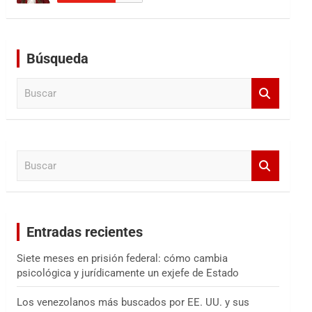
Búsqueda
B
u
s
c
a
B
r
u
s
c
a
Entradas recientes
r
Siete meses en prisión federal: cómo cambia
psicológica y jurídicamente un exjefe de Estado
Los venezolanos más buscados por EE. UU. y sus