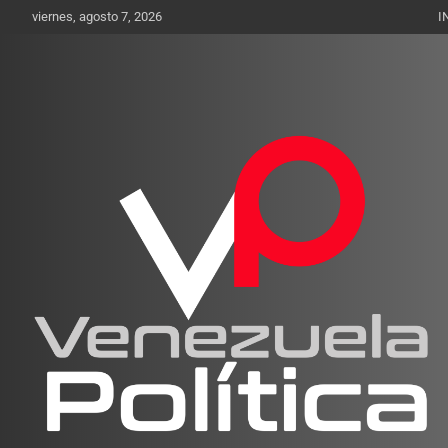
Saltar
viernes, agosto 7, 2026
I
al
contenido