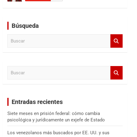
Búsqueda
B
u
s
c
a
B
r
u
s
c
a
Entradas recientes
r
Siete meses en prisión federal: cómo cambia
psicológica y jurídicamente un exjefe de Estado
Los venezolanos más buscados por EE. UU. y sus