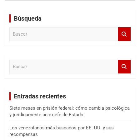
Búsqueda
B
u
s
c
a
B
r
u
s
c
a
Entradas recientes
r
Siete meses en prisión federal: cómo cambia psicológica
y jurídicamente un exjefe de Estado
Los venezolanos más buscados por EE. UU. y sus
recompensas