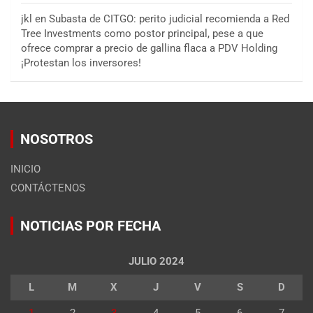
jkl
en
Subasta de CITGO: perito judicial recomienda a Red
Tree Investments como postor principal, pese a que
ofrece comprar a precio de gallina flaca a PDV Holding
¡Protestan los inversores!
NOSOTROS
INICIO
CONTÁCTENOS
NOTICIAS POR FECHA
JULIO 2024
L
M
X
J
V
S
D
1
2
3
4
5
6
7