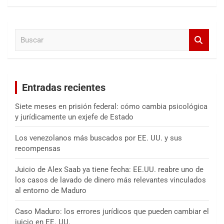
s
c
a
B
r
u
s
c
a
Entradas recientes
r
Siete meses en prisión federal: cómo cambia psicológica
y jurídicamente un exjefe de Estado
Los venezolanos más buscados por EE. UU. y sus
recompensas
Juicio de Alex Saab ya tiene fecha: EE.UU. reabre uno de
los casos de lavado de dinero más relevantes vinculados
al entorno de Maduro
Caso Maduro: los errores jurídicos que pueden cambiar el
juicio en EE. UU.