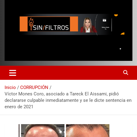
Inicio
CORRUPCIÓN
Víctor Mones Coro, asociado a Tareck El Aissami, pidió
declararse culpable inmediatamente y se le dicte sentencia en
enero de 2021