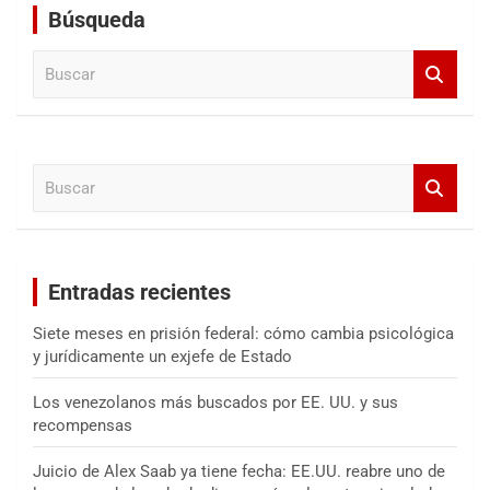
Búsqueda
B
u
s
c
a
B
r
u
s
c
a
Entradas recientes
r
Siete meses en prisión federal: cómo cambia psicológica
y jurídicamente un exjefe de Estado
Los venezolanos más buscados por EE. UU. y sus
recompensas
Juicio de Alex Saab ya tiene fecha: EE.UU. reabre uno de