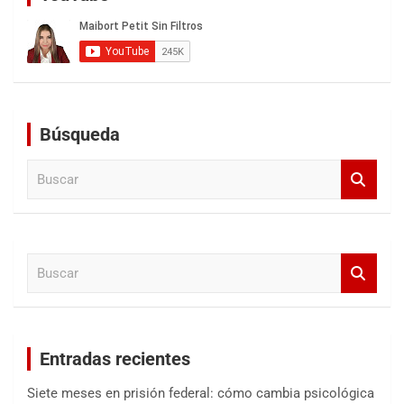
Búsqueda
B
u
s
c
a
B
r
u
s
c
a
Entradas recientes
r
Siete meses en prisión federal: cómo cambia psicológica