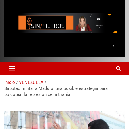
Inicio
VENEZUELA
Saboteo militar a Maduro: una posible estrategia para
boicotear la represión de la tiranía