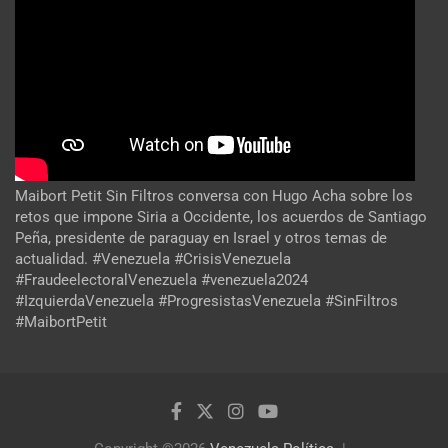
Maibort Petit Sin Filtros conversa con Hugo Acha sobre los
retos que impone Siria a Occidente, los acuerdos de Santiago
Peña, presidente de paraguay en Israel y otros temas de
actualidad. #Venezuela #CrisisVenezuela
#FraudeelectoralVenezuela #venezuela2024
#IzquierdaVenezuela #ProgresistasVenezuela #SinFiltros
#MaibortPetit