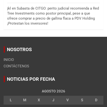
jkl
en
Subasta de CITGO: perito judicial recomienda a Red
Tree Investments como postor principal, pese a que
ofrece comprar a precio de gallina flaca a PDV Holding
¡Protestan los inversores!
NOSOTROS
INICIO
CONTÁCTENOS
NOTICIAS POR FECHA
AGOSTO 2026
L
M
X
J
V
S
D