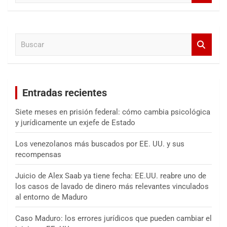
s
c
a
B
r
u
s
c
a
Entradas recientes
r
Siete meses en prisión federal: cómo cambia psicológica
y jurídicamente un exjefe de Estado
Los venezolanos más buscados por EE. UU. y sus
recompensas
Juicio de Alex Saab ya tiene fecha: EE.UU. reabre uno de
los casos de lavado de dinero más relevantes vinculados
al entorno de Maduro
Caso Maduro: los errores jurídicos que pueden cambiar el