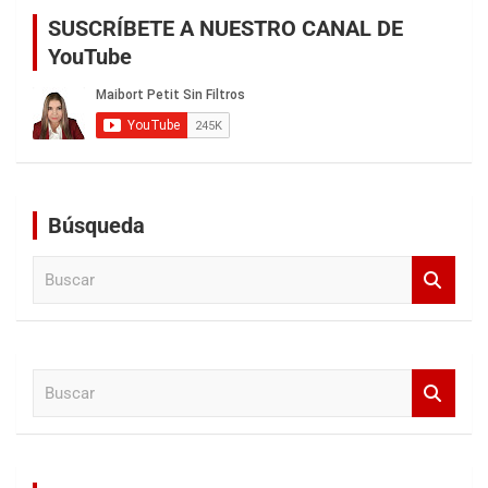
SUSCRÍBETE A NUESTRO CANAL DE
YouTube
Búsqueda
B
u
s
c
a
B
r
u
s
c
a