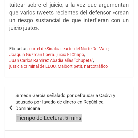
tuitear sobre el juicio, a la vez que argumentan
que varios tweets recientes del defensor «crean
un riesgo sustancial de que interfieran con un
juicio justo».
Etiquetas:
cartel de Sinaloa
,
cartel del Norte Del Valle
,
Joaquín Guzmán Loera. juicio El Chapo
,
Juan Carlos Ramirez Abadia alías "Chupeta"
,
justicia criminal de EEUU
,
Maibort petit
,
narcotráfico
Navegación
Simeón García señalado por defraudar a Cadivi y
de
acusado por lavado de dinero en República
Dominicana
entradas